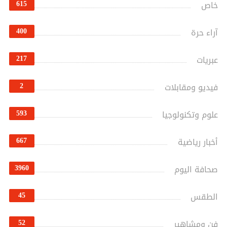
615
خاص
400
آراء حرة
217
عبريات
2
فيديو ومقابلات
593
علوم وتكنولوجيا
667
أخبار رياضية
3960
صحافة اليوم
45
الطقس
52
فن ومشاهير