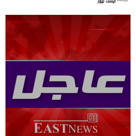
ايست نيوز