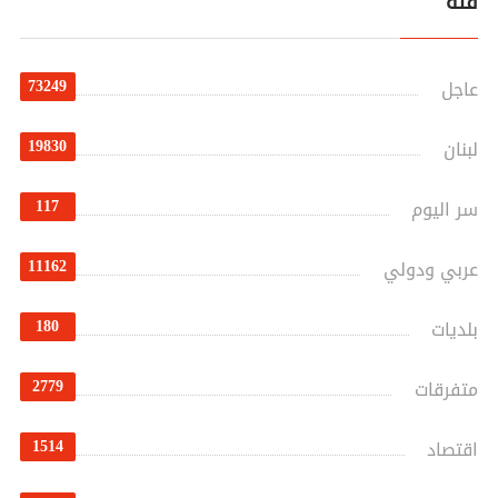
فئة
73249
عاجل
19830
لبنان
117
سر اليوم
11162
عربي ودولي
180
بلديات
2779
متفرقات
1514
اقتصاد