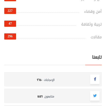
227
أمن وقضاء
47
تربية وثقافة
296
مقالات
تابعنا
الإعجابات
٢٦٤٠
متابعون
١٤٥٦