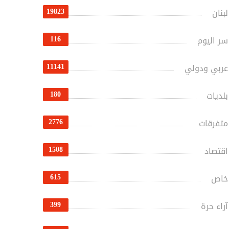
19823
لبنان
116
سر اليوم
11141
عربي ودولي
180
بلديات
2776
متفرقات
1508
اقتصاد
615
خاص
399
آراء حرة