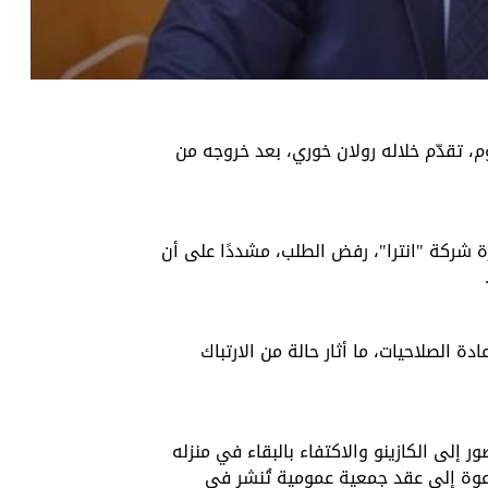
دير قانون رأس العين
: سنستدعي السفير الإسرائيلي بسبب معاملة ناشطي أسطول الصمود
وم، تقدّم خلاله رولان خوري، بعد خروجه من
شركة "انترا"، رفض الطلب، مشددًا على أن
 الصلاحيات، ما أثار حالة من الارتباك
إلى الكازينو والاكتفاء بالبقاء في منزله
دعوة إلى عقد جمعية عمومية تُنشر في