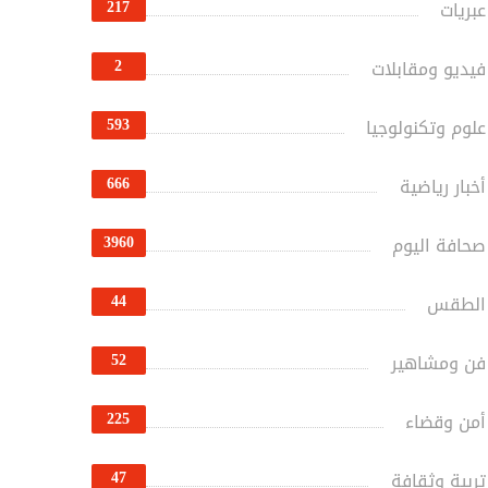
217
عبريات
2
فيديو ومقابلات
593
علوم وتكنولوجيا
666
أخبار رياضية
3960
صحافة اليوم
44
الطقس
52
فن ومشاهير
225
أمن وقضاء
47
تربية وثقافة