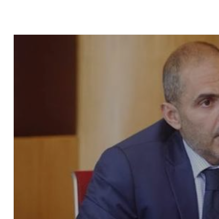
ن قوات اليونيفيل في الغندورية
ى بلدة حداثا واصابة عامل من التابعية السورية
 في صور
ية: الحرب لم تنته بعد وإذا لجأ العدو إلى المُخادعة في الدبلوماسية سنردّ عليه
 علوّ منخفض فوق ضواحي صور
قاسمية
ة نارية على اوتوستراد حبوش - النبطية