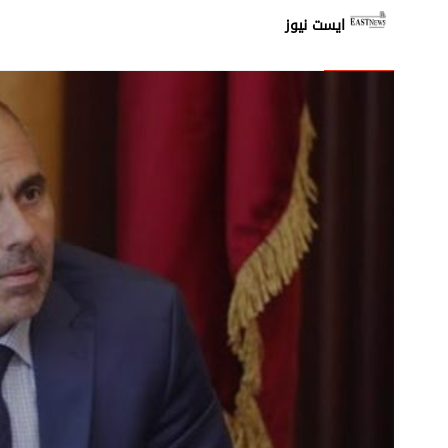
إشكال بين الأهالي وعناصر م
ايست نيوز
غارة اسرائيلية من مسيّرة عل
استمرار عمليات رفع الانقاض
المتحدّث باسم الدفاع الإيران
تحليق للطيران المسيّر على
زحمة سير خانقة على جسر ال
شهيد في غارة استهدفت دراج