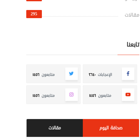
295
مقالات
تابعنا
الإعجابات
٢٦٤٠
متابعون
١٤٥٦
متابعون
١٤٥٦
متابعون
١٤٥٦
صحافة اليوم
مقالات