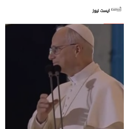
ايست نيوز