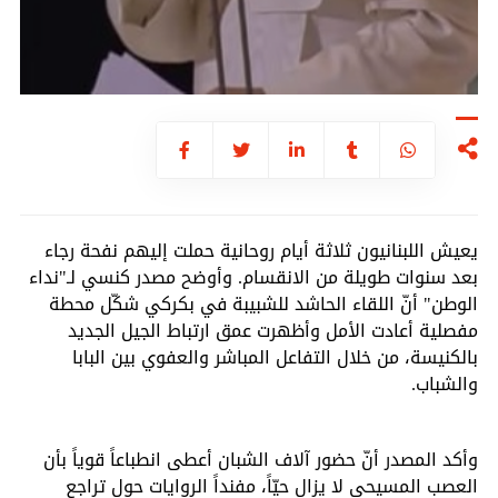
يعيش اللبنانيون ثلاثة أيام روحانية حملت إليهم نفحة رجاء
بعد سنوات طويلة من الانقسام. وأوضح مصدر كنسي لـ"نداء
الوطن" أنّ اللقاء الحاشد للشبيبة في بكركي شكّل محطة
مفصلية أعادت الأمل وأظهرت عمق ارتباط الجيل الجديد
بالكنيسة، من خلال التفاعل المباشر والعفوي بين البابا
والشباب.
وأكد المصدر أنّ حضور آلاف الشبان أعطى انطباعاً قوياً بأن
العصب المسيحي لا يزال حيّاً، مفنداً الروايات حول تراجع