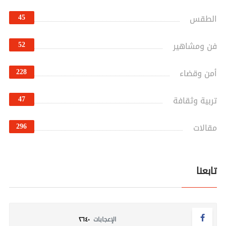
45
الطقس
52
فن ومشاهير
228
أمن وقضاء
47
تربية وثقافة
296
مقالات
تابعنا
الإعجابات
٢٦٤٠