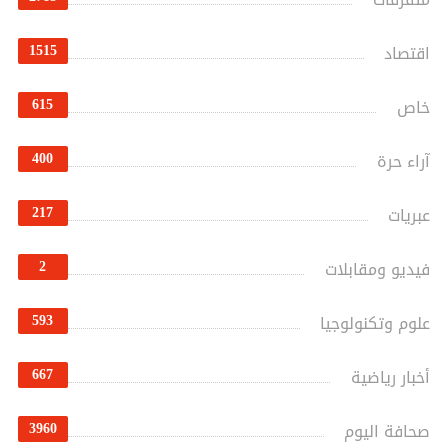
1515
اقتصاد
615
خاص
400
آراء حرة
217
عبريات
2
فيديو ومقابلات
593
علوم وتكنولوجيا
667
أخبار رياضية
3960
صحافة اليوم