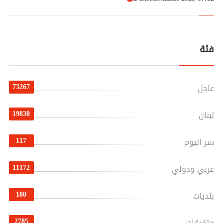
فئة
73267
عاجل
19830
لبنان
117
سر اليوم
11172
عربي ودولي
180
بلديات
2785
متفرقات