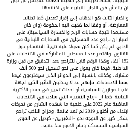
النيابية، وسلك طريقه إلى الهيئة العامة للمجلس من دون
ان يناقش في اللجان النيابية على اختلافها.
والخيار الثالث هو الذهاب إلى إقرار تعديل كما تطالب
المعارضة، أو وفقا لما ذهبت اليه الحكومة (وان كان
مستبعدا نتيجة حسابات الربح والخسارة السياسية)، على
اعتبار ان تراجع عدد المسجلين في السفارات اللبنانية في
الخارج، لم يكن كما كان معولا عليه نتيجة الانقسام حول
القانون. واقتصر عدد المسجلين للمشاركة في الانتخابات على
152 ألفا، وهذا الرقم قابل للتراجع بعد التدقيق من قبل وزارة
الداخلية. فيما كان يعول على نحو تسجيل نحو 500 ألف
مشارك، وكذلك بالنسبة إلى الدوائر الذين سيقترعون فيها
وفقا للاحصاءات، فإنهم قد لا يحدثون التأثير الكبير لجهة
قلب الموازين السياسية أو احداث تغيير في مسار الأكثرية
النيابية. كما ان «رياح التغيير» التي سادت في الانتخابات
الماضية عام 2022 على خلفية ما شهده الشارع من تحركات
ابتداء من أكتوبر 2019 لم تعد قائمة. ومزاج الناخب تراجع
بشكل كبير عن التوجه نحو «التغيريين» كبديل عن القوى
السياسية الممسكة بزمام الامور منذ عقود.