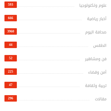
593
علوم وتكنولوجيا
666
أخبار رياضية
3960
صحافة اليوم
44
الطقس
52
فن ومشاهير
225
أمن وقضاء
47
تربية وثقافة
296
مقالات