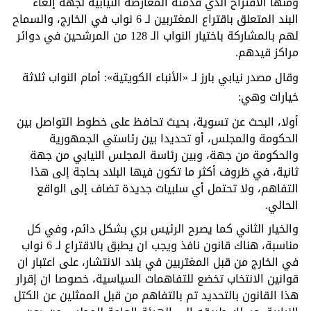
ومنها الاقتراح الذي قدمته المعارضة النيابية لجهة إلغاء
البند المتعلق باقتراع المغتربين لـ 6 نواب في الخارج، والسماح
لهم بالمشاركة باختيار النواب الـ 128 من المرشحين في دوائر
مراكز قيدهم.
وقال مصدر نيابي بارز لـ «الأنباء الكويتية»: أمام النواب ثلاثة
خيارات وهي:
أولا، البحث عن تسوية، بحيث تحافظ على خطوط التواصل بين
الحكومة والمجلس، أو تحديدا بين رئاستي الجمهورية
والحكومة من جهة، وبين رئاسة المجلس النيابي من جهة
ثانية، في ظروف أكثر ما تكون فيها البلاد بحاجة إلى هذا
التفاهم، ولا تحتمل أي سلبيات جديدة تضاف إلى الواقع
الحالي.
والخيار الثاني كما يصرح الرئيس بري بشكل دائم، وفي كل
مناسبة، هناك قانون نافذ ويجب ان يطبق بالاقتراع لـ 6 نواب
في الخارج من قبل المغتربين في بلاد الانتشار، على اعتبار ان
قوانين الانتخاب تخضع للتفاهمات السياسية، خصوصا ان إقرار
هذا القانون بالتحديد تم بالتفاهم من قبل الممثلين عن الكتل