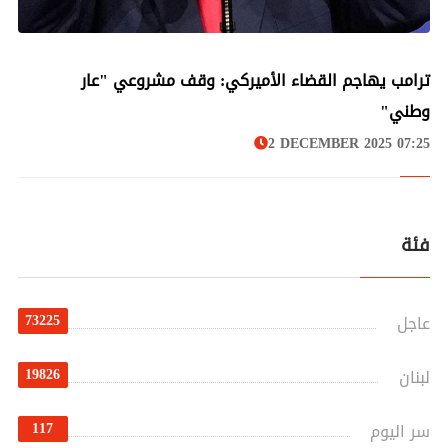
لبنان
ترامب يهاجم القضاء الأميركي: وقف مشروعي "عار
وطني"
2 DECEMBER 2025 07:25
فئة
73225
عاجل
19826
لبنان
117
سر اليوم