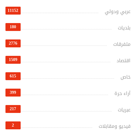
11152
عربي ودولي
180
بلديات
2776
متفرقات
1509
اقتصاد
615
خاص
399
آراء حرة
217
عبريات
2
فيديو ومقابلات