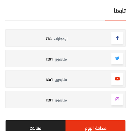
تابعنا
الإعجابات
٢٦٤٠
متابعون
١٤٥٦
متابعون
١٤٥٦
متابعون
١٤٥٦
صحافة اليوم
مقالات