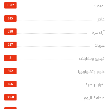
1502
اقتصاد
615
خاص
398
آراء حرة
217
عبريات
2
فيديو ومقابلات
592
علوم وتكنولوجيا
666
أخبار رياضية
3960
صحافة اليوم