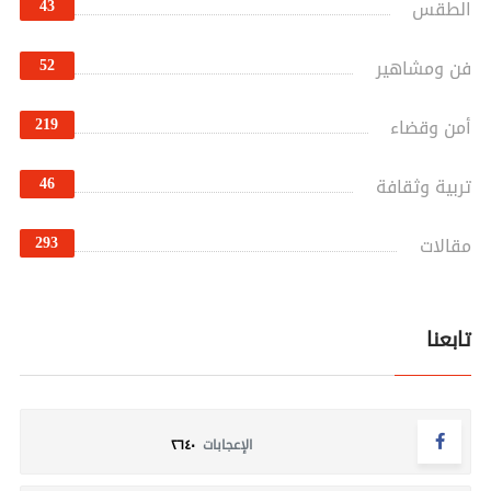
43
الطقس
52
فن ومشاهير
219
أمن وقضاء
46
تربية وثقافة
293
مقالات
تابعنا
الإعجابات
٢٦٤٠