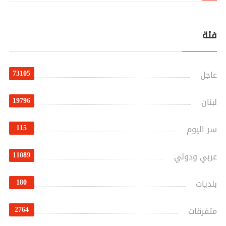
فئة
73105
عاجل
19796
لبنان
115
سر اليوم
11089
عربي ودولي
180
بلديات
2764
متفرقات