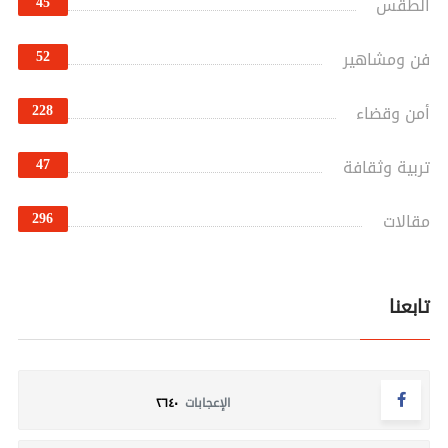
45
الطقس
52
فن ومشاهير
228
أمن وقضاء
47
تربية وثقافة
296
مقالات
تابعنا
الإعجابات
٢٦٤٠