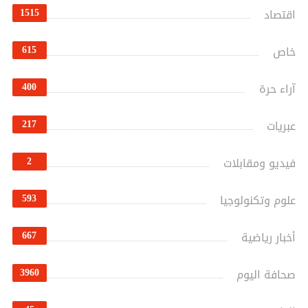
1515
اقتصاد
615
خاص
400
آراء حرة
217
عبريات
2
فيديو ومقابلات
593
علوم وتكنولوجيا
667
أخبار رياضية
3960
صحافة اليوم