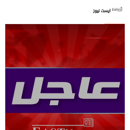
ايست نيوز