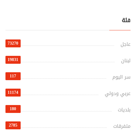
فئة
73270
عاجل
19831
لبنان
117
سر اليوم
11174
عربي ودولي
180
بلديات
2785
متفرقات