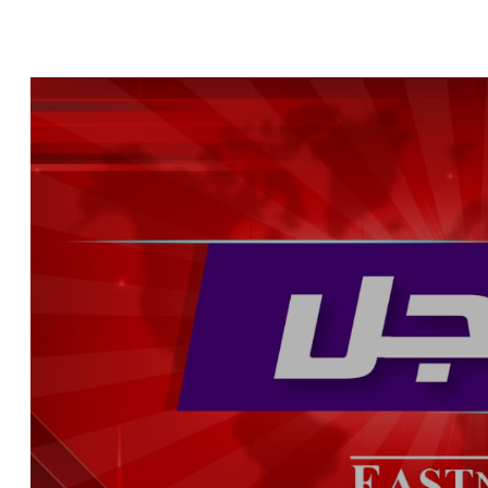
ن قوات اليونيفيل في الغندورية
ى بلدة حداثا واصابة عامل من التابعية السورية
 في صور
ية: الحرب لم تنته بعد وإذا لجأ العدو إلى المُخادعة في الدبلوماسية سنردّ عليه
 علوّ منخفض فوق ضواحي صور
قاسمية
ة نارية على اوتوستراد حبوش - النبطية