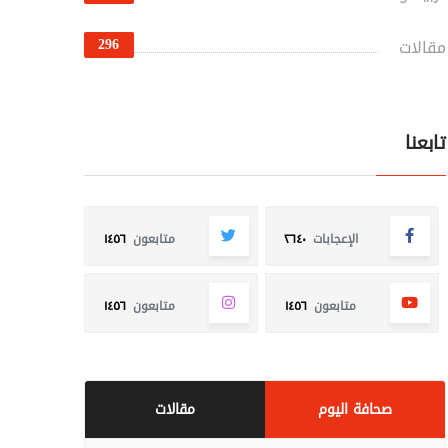
296
مقالات
تابعنا
الإعجابات
٢٦٤٠
متابعون
١٤٥٦
متابعون
١٤٥٦
متابعون
١٤٥٦
صحافة اليوم
مقالات