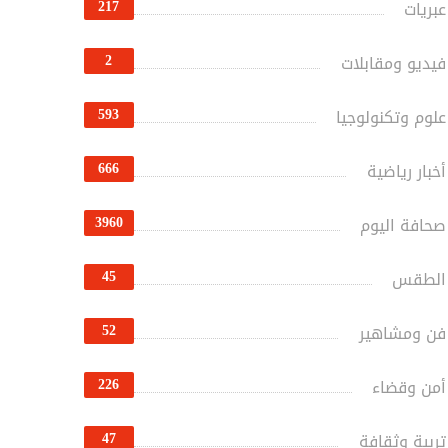
217
عبريات
2
فيديو ومقابلات
593
علوم وتكنولوجيا
666
أخبار رياضية
3960
صحافة اليوم
45
الطقس
52
فن ومشاهير
226
أمن وقضاء
47
تربية وثقافة