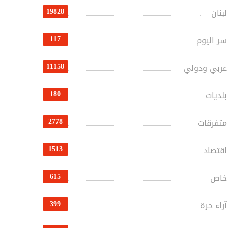
19828
لبنان
117
سر اليوم
11158
عربي ودولي
180
بلديات
2778
متفرقات
1513
اقتصاد
615
خاص
399
آراء حرة