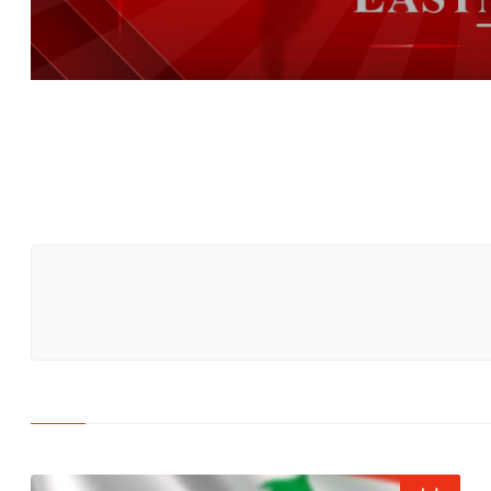
دير قانون رأس العين
: سنستدعي السفير الإسرائيلي بسبب معاملة ناشطي أسطول الصمود