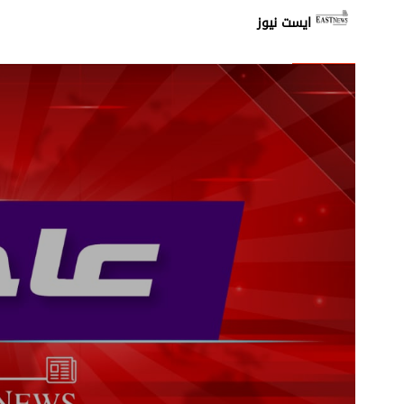
إشكال بين الأهالي وعناصر م
ايست نيوز
غارة اسرائيلية من مسيّرة عل
استمرار عمليات رفع الانقاض
المتحدّث باسم الدفاع الإيران
تحليق للطيران المسيّر على
زحمة سير خانقة على جسر ال
شهيد في غارة استهدفت دراج