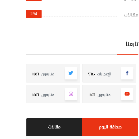
294
مقالات
تابعنا
الإعجابات
٢٦٤٠
متابعون
١٤٥٦
متابعون
١٤٥٦
متابعون
١٤٥٦
صحافة اليوم
مقالات