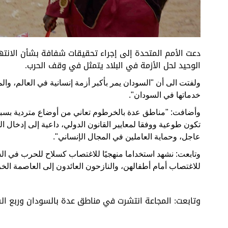
قصف مدفعي عنيف على بلدة 
دعت الأمم المتحدة إلى إجراء تحقيقات شفافة بشأن الانت
وزير الخارجية النيوزيلندي
الوحيد لحل الأزمة في البلاد يتمثل في وقف الحرب.
ولفتت الى أن "السودان يمر بأكبر أزمة إنسانية في العالم، وال
خدماتها في السودان".
وأضافت: "مناطق عدة بالخرطوم تعاني من أوضاع متردية بسبب
تكون طوعية ووفقا لمعايير القانون الدولي، داعية إلى إدخال ا
عاجل، وحماية العاملين في المجال الإنساني".
وتابعت: نشهد استخداما منهجيًا للاغتصاب كسلاح للحرب في ا
للاغتصاب أمام أطفالهن، والنازحون العائدون إلى العاصمة ال
وتابعت: المجاعة انتشرت في مناطق عدة بالسودان وربع ا