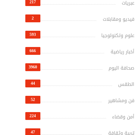
217
عبريات
2
فيديو ومقابلات
593
علوم وتكنولوجيا
666
أخبار رياضية
3960
صحافة اليوم
44
الطقس
52
فن ومشاهير
224
أمن وقضاء
47
تربية وثقافة