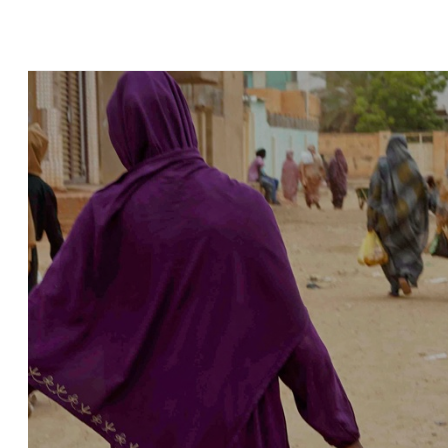
ن قوات اليونيفيل في الغندورية
ى بلدة حداثا واصابة عامل من التابعية السورية
 في صور
ية: الحرب لم تنته بعد وإذا لجأ العدو إلى المُخادعة في الدبلوماسية سنردّ عليه
 علوّ منخفض فوق ضواحي صور
قاسمية
ة نارية على اوتوستراد حبوش - النبطية