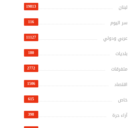
19813
لبنان
116
سر اليوم
11127
عربي ودولي
180
بلديات
2772
متفرقات
1506
اقتصاد
615
خاص
398
آراء حرة