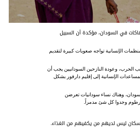
دير قانون رأس العين
هاكات في السودان، مؤكدة أن السبيل
: سنستدعي السفير الإسرائيلي بسبب معاملة ناشطي أسطول الصمود
منظمات الإنسانية تواجه صعوبات كبيرة لتقديم
 الحرب، وعودة النازحين السودانيين يجب أن
لمساعدات الإنسانية إلى إقليم دارفور بشكل
لسودان، وهناك نساء سودانيات تعرضن
خرطوم وجدوا كل شئ مدمراً.
لسكان ليس لديهم من يكفيهم من الغذاء.