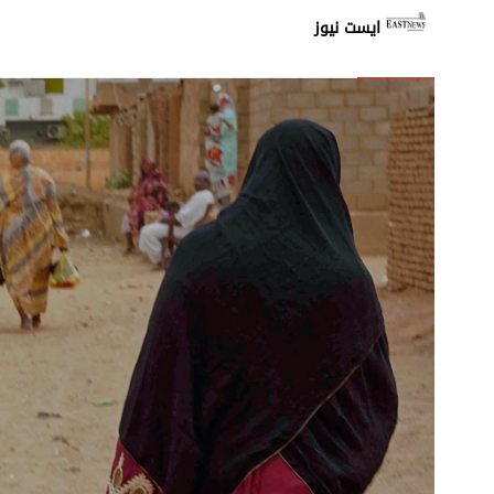
إشكال بين الأهالي وعناصر م
ايست نيوز
غارة اسرائيلية من مسيّرة عل
استمرار عمليات رفع الانقاض
المتحدّث باسم الدفاع الإيران
تحليق للطيران المسيّر على
زحمة سير خانقة على جسر ال
شهيد في غارة استهدفت دراج