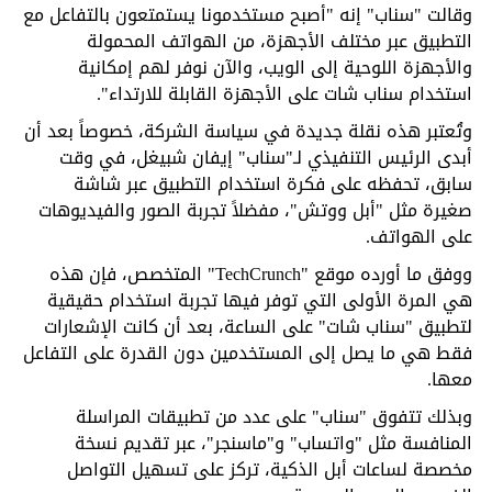
وقالت "سناب" إنه "أصبح مستخدمونا يستمتعون بالتفاعل مع
التطبيق عبر مختلف الأجهزة، من الهواتف المحمولة
والأجهزة اللوحية إلى الويب، والآن نوفر لهم إمكانية
استخدام سناب شات على الأجهزة القابلة للارتداء".
وتُعتبر هذه نقلة جديدة في سياسة الشركة، خصوصاً بعد أن
أبدى الرئيس التنفيذي لـ"سناب" إيفان شبيغل، في وقت
سابق، تحفظه على فكرة استخدام التطبيق عبر شاشة
صغيرة مثل "أبل ووتش"، مفضلاً تجربة الصور والفيديوهات
على الهواتف.
ووفق ما أورده موقع "TechCrunch" المتخصص، فإن هذه
هي المرة الأولى التي توفر فيها تجربة استخدام حقيقية
لتطبيق "سناب شات" على الساعة، بعد أن كانت الإشعارات
فقط هي ما يصل إلى المستخدمين دون القدرة على التفاعل
معها.
وبذلك تتفوق "سناب" على عدد من تطبيقات المراسلة
المنافسة مثل "واتساب" و"ماسنجر"، عبر تقديم نسخة
مخصصة لساعات أبل الذكية، تركز على تسهيل التواصل