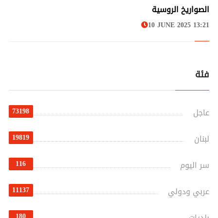
الصواريخ الروسية
10 JUNE 2025 13:21
فئة
73198
عاجل
19819
لبنان
116
سر اليوم
11137
عربي ودولي
180
بلديات