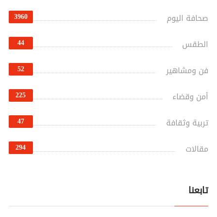
3960
صحافة اليوم
44
الطقس
52
فن ومشاهير
225
أمن وقضاء
47
تربية وثقافة
294
مقالات
تابعنا