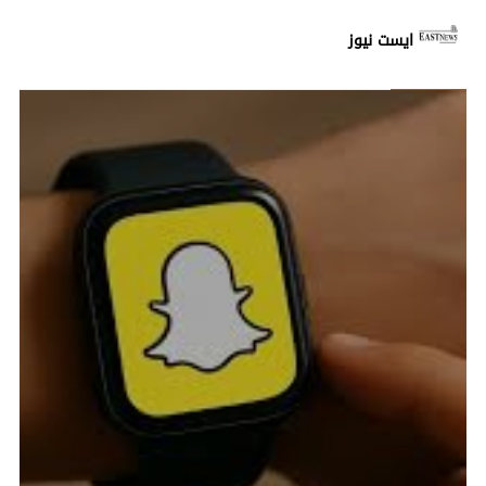
ايست نيوز