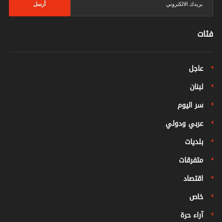
أرسل
فئات
عاجل
لبنان
سر اليوم
عربي ودولي
بلديات
متفرقات
اقتصاد
خاص
آراء حرة