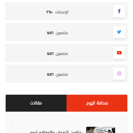
الإعجابات
٢٦٤٠
متابعون
١٤٥٦
متابعون
١٤٥٦
متابعون
١٤٥٦
صحافة اليوم
مقالات
عناوين الصحف والمواقع ليوم