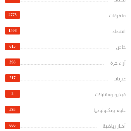
2775
متفرقات
1508
اقتصاد
615
خاص
398
آراء حرة
217
عبريات
2
فيديو ومقابلات
593
علوم وتكنولوجيا
666
أخبار رياضية