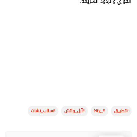
الفوري والردود السريعة.
تطبيق#
Nfg_#
آبل_واتش#
سناب_تشات#