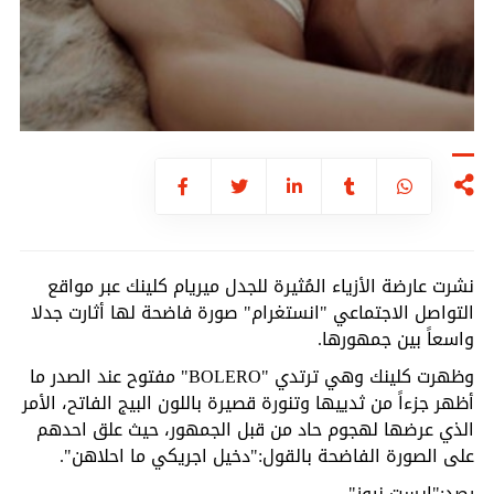
نشرت عارضة الأزياء المُثيرة للجدل ميريام كلينك عبر مواقع
التواصل الاجتماعي "انستغرام" صورة فاضحة لها أثارت جدلا
واسعاً بين جمهورها.
وظهرت كلينك وهي ترتدي "BOLERO" مفتوح عند الصدر ما
أظهر جزءاً من ثدييها وتنورة قصيرة باللون البيج الفاتح، الأمر
الذي عرضها لهجوم حاد من قبل الجمهور، حيث علق احدهم
على الصورة الفاضحة بالقول:"دخيل اجريكي ما احلاهن".
رصد:"إيست نيوز"