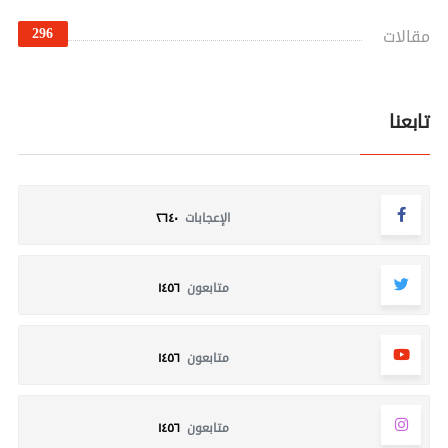
296
مقالات
تابعنا
الإعجابات
٢٦٤٠
متابعون
١٤٥٦
متابعون
١٤٥٦
متابعون
١٤٥٦