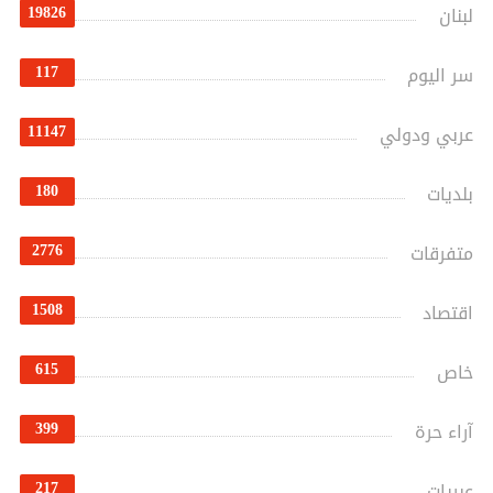
19826
لبنان
117
سر اليوم
11147
عربي ودولي
180
بلديات
2776
متفرقات
1508
اقتصاد
615
خاص
399
آراء حرة
217
عبريات