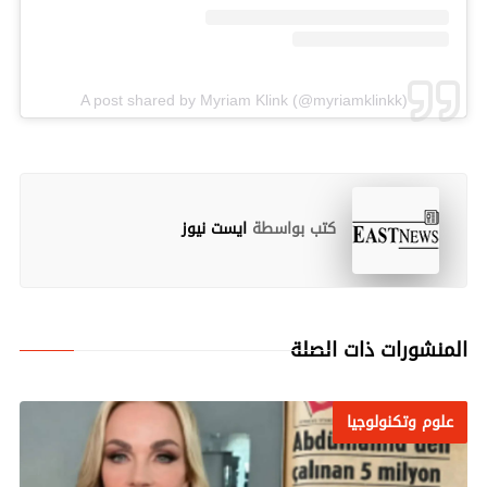
A post shared by Myriam Klink (@myriamklinkk)
كتب بواسطة
ايست نيوز
المنشورات ذات الصلة
علوم وتكنولوجيا