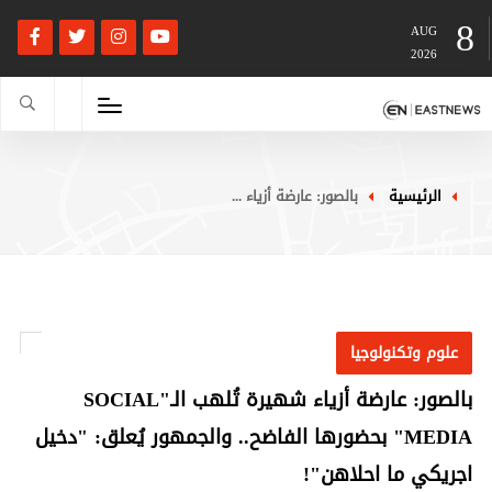
8
AUG
2026
الرئيسية
بالصور: عارضة أزياء ...
علوم وتكنولوجيا
بالصور: عارضة أزياء شهيرة تُلهب الـ"SOCIAL
MEDIA" بحضورها الفاضح.. والجمهور يُعلق: "دخيل
اجريكي ما احلاهن"!