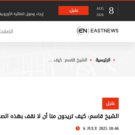
8
AUG
عاجل:
إرجاء وصول الطائرة الأوروبي
2026
الصفحة
غارة فجرًا على مدخل كفرا أد
وصول رئيس الجمهورية جوزاف
الرئيسية
الشيخ قاسم: كيف ...
تكليف القاضي فرنسيس نائباً عا
المرشد الإيراني مجتبى خامنئي
عاجل
الشيخ قاسم: كيف تريدون منا أن لا نقف بهذه الصلا
وزير الخارجية الباكستانية: ن
6 JULY 2025 10:46