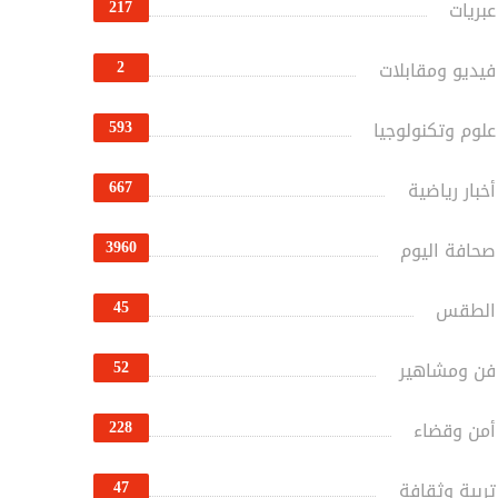
217
عبريات
2
فيديو ومقابلات
593
علوم وتكنولوجيا
667
أخبار رياضية
3960
صحافة اليوم
45
الطقس
52
فن ومشاهير
228
أمن وقضاء
47
تربية وثقافة