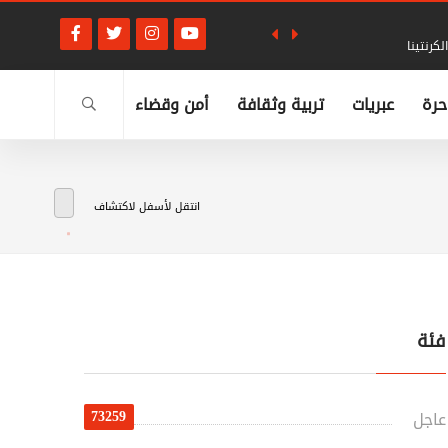
كرنتينا
حرة
عبريات
تربية وثقافة
أمن وقضاء
انتقل لأسفل لاكتشاف
فئة
73259
عاجل