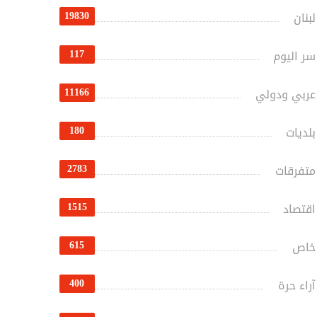
19830
لبنان
117
سر اليوم
11166
عربي ودولي
180
بلديات
2783
متفرقات
1515
اقتصاد
615
خاص
400
آراء حرة