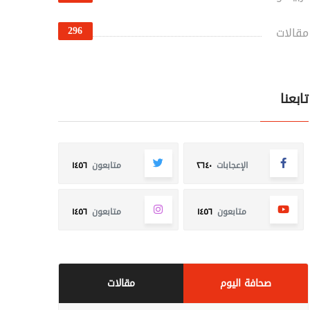
296
مقالات
تابعنا
الإعجابات
٢٦٤٠
متابعون
١٤٥٦
متابعون
١٤٥٦
متابعون
١٤٥٦
صحافة اليوم
مقالات