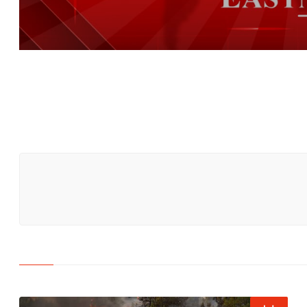
دير قانون رأس العين
: سنستدعي السفير الإسرائيلي بسبب معاملة ناشطي أسطول الصمود