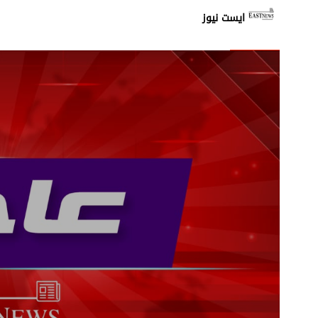
إشكال بين الأهالي وعناصر م
ايست نيوز
غارة اسرائيلية من مسيّرة عل
استمرار عمليات رفع الانقاض
المتحدّث باسم الدفاع الإيران
تحليق للطيران المسيّر على
زحمة سير خانقة على جسر ال
شهيد في غارة استهدفت دراج