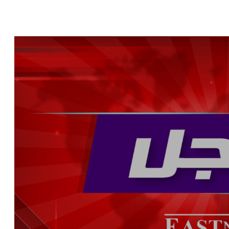
ن قوات اليونيفيل في الغندورية
ى بلدة حداثا واصابة عامل من التابعية السورية
 في صور
ية: الحرب لم تنته بعد وإذا لجأ العدو إلى المُخادعة في الدبلوماسية سنردّ عليه
 علوّ منخفض فوق ضواحي صور
قاسمية
ة نارية على اوتوستراد حبوش - النبطية