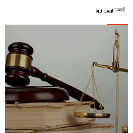
ايست نيوز