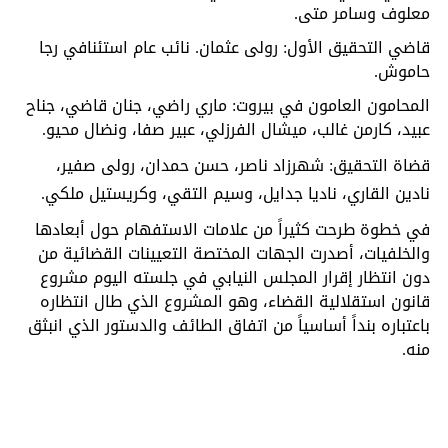
معلوف وسامر متى.
قاضي التحقيق الأول: رولى عثمان. نائب عام استئنافي رجا
حاموش.
المحامون العامون في بيروت: ماري راضي، جنان قاضي، جناح
عبيد، كارمن غالب، ميشال الفرزلي، عبير صفا، ونضال محيو.
قضاة التحقيق: شهرزاد ناصر، حسن حمدان، رولى صفير،
نادين القاري، ناديا جدايل، وسيم التقي، وكريستيل ملكي.
في خطوة طرحت كثيراً من علامات الاستفهام حول أبعادها
والخلفيات، أصدرت الجهات المختصة التعيينات القضائية من
دون انتظار إقرار المجلس النيابي في جلسته اليوم مشروع
قانون استقلالية القضاء، وهو المشروع الذي طال انتظاره
باعتباره بنداً أساسياً من اتفاق الطائف والدستور الذي انبثق
منه.