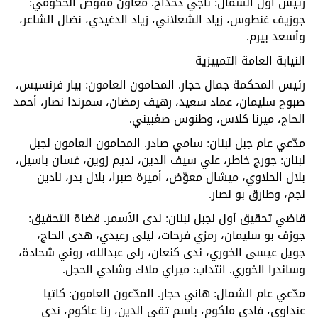
رئيس أول الشمال: ناجي دحداح. معاون مفوض الحكومي:
جوزيف غنطوس، زياد الشعلاني، زياد الدغيدي، نضال الشاعر،
وأسعد بيرم.
النيابة العامة التمييزية
رئيس المحكمة جمال حجار. المحامون العامون: بيار فرنسيس،
صبوح سليمان، عماد سعيد، رهيف رمضان، سمرندا نصار، أحمد
الحاج، ميرنا كلاس، وطنوس صغبيني.
مدّعي عام جبل لبنان: سامي صادر. المحامون العامون لجبل
لبنان: جورج خاطر، علي سيف الدين، نديم زوين، غسان باسيل،
بلال الحلاوي، ميشال معوّض، أميرة صبرا، بلال بدر، نادين
نجم، وطارق بو نصار.
قاضي تحقيق أول لجبل لبنان: ندى الأسمر. قضاة التحقيق:
جوزف بو سليمان، رمزي فرحات، ليلى رعيدي، هدى الحاج،
جويل عيسى الخوري، ندى كنعان، رلى عبدالله، روني شحادة،
وساندرا الخوري. انتداب: ميراي ملاك وشادي الحجل.
مدّعي عام الشمال: هاني حجار. المدّعون العامون: كاتيا
عنداوي، فادي ملكوم، باسم تقي الدين، رنا عاكوم، ندى