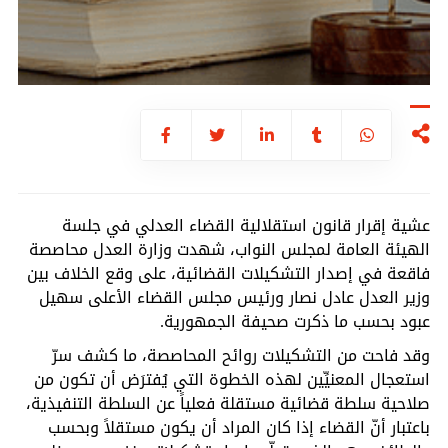
عشية إقرار قانون استقلالية القضاء العدلي في جلسة
الهيئة العامة لمجلس النواب، شهدت وزارة العدل محاصصة
فاقعة في إصدار التشكيلات القضائية، على وقع الخلاف بين
وزير العدل عادل نصار ورئيس مجلس القضاء الأعلى سهيل
عبود بحسب ما ذكرت صحيفة الجمهورية.
وقد فاحت من التشكيلات روائح المحاصصة، ما كشف سرّ
استعجال المعنيِّين لهذه الخطوة التي يُفترَض أن تكون من
صلاحية سلطة قضائية مستقلة فعلياً عن السلطة التنفيذية،
باعتبار أنّ القضاء إذا كان المراد أن يكون مستقلاً وبحسب