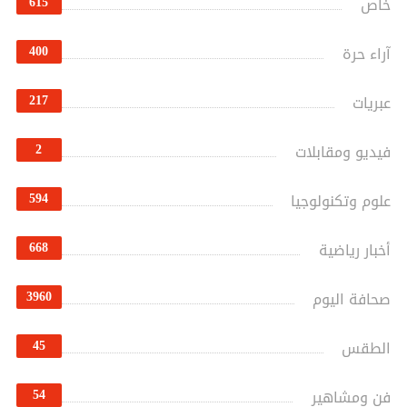
615
خاص
400
آراء حرة
217
عبريات
2
فيديو ومقابلات
594
علوم وتكنولوجيا
668
أخبار رياضية
3960
صحافة اليوم
45
الطقس
54
فن ومشاهير