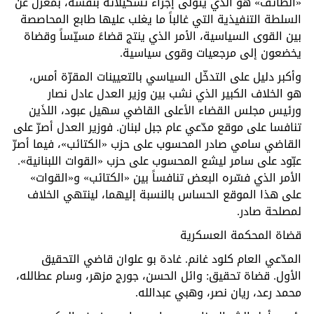
«الطائف» هو الذي يتولّى إجراء تشكيلاته بنفسه، بمعزل عن
السلطة التنفيذية التي غالباً ما يغلب عليها طابع المحاصصة
بين القوى السياسية، الأمر الذي ينتج قضاءً مسيّساً وقضاة
يخضعون إلى مرجعيات وقوى سياسية.
وأكبر دليل على التدخّل السياسي بالتعيينات المقرّة أمس،
هو الخلاف الكبير الذي نشب بين وزير العدل عادل نصار
ورئيس مجلس القضاء الأعلى القاضي سهيل عبود، اللذَين
تنافسا على موقع مدّعي عام جبل لبنان. فوزير العدل أصرّ على
القاضي سامي صادر المحسوب على حزب «الكتائب»، فيما أصرّ
عبّود على سامر ليشع المحسوب على حزب «القوات اللبنانية».
الأمر الذي فسّره البعض تنافساً بين «الكتائب» و«القوات»
على هذا الموقع الحساس بالنسبة إليهما، لينتهي الخلاف
لمصلحة صادر.
قضاة المحكمة العسكرية
المدّعي العام كلود غانم. غادة بو علوان قاضي التحقيق
الأول. قضاة تحقيق: وائل الحسن، جورج مزهر، وسام عطالله،
محمد رعد، ريان نصر، وهبي عبدالله.