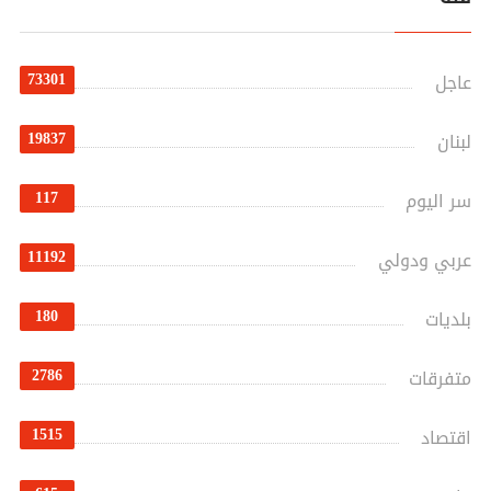
73301
عاجل
19837
لبنان
117
سر اليوم
11192
عربي ودولي
180
بلديات
2786
متفرقات
1515
اقتصاد