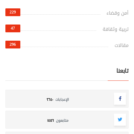
229
أمن وقضاء
47
تربية وثقافة
296
مقالات
تابعنا
الإعجابات
٢٦٤٠
متابعون
١٤٥٦